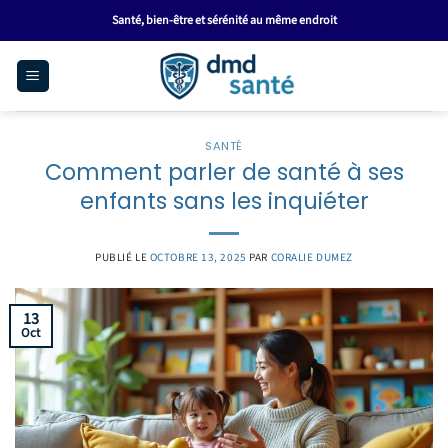
Passer
Santé, bien-être et sérénité au même endroit
au
contenu
SANTÉ
Comment parler de santé à ses
enfants sans les inquiéter
PUBLIÉ LE
OCTOBRE 13, 2025
PAR
CORALIE DUMEZ
13
Oct