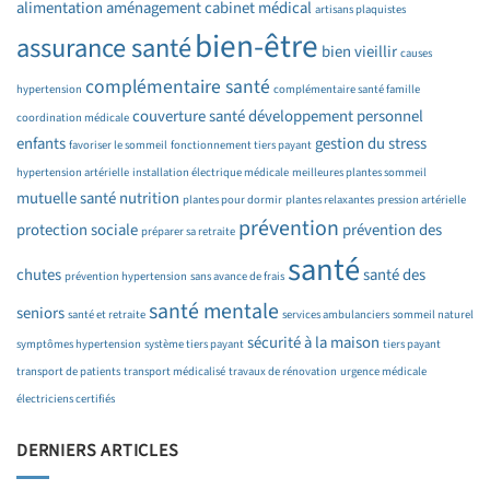
alimentation
aménagement cabinet médical
artisans plaquistes
bien-être
assurance santé
bien vieillir
causes
complémentaire santé
hypertension
complémentaire santé famille
couverture santé
développement personnel
coordination médicale
enfants
gestion du stress
favoriser le sommeil
fonctionnement tiers payant
hypertension artérielle
installation électrique médicale
meilleures plantes sommeil
mutuelle santé
nutrition
plantes pour dormir
plantes relaxantes
pression artérielle
prévention
protection sociale
prévention des
préparer sa retraite
santé
chutes
santé des
prévention hypertension
sans avance de frais
santé mentale
seniors
santé et retraite
services ambulanciers
sommeil naturel
sécurité à la maison
symptômes hypertension
système tiers payant
tiers payant
transport de patients
transport médicalisé
travaux de rénovation
urgence médicale
électriciens certifiés
DERNIERS ARTICLES