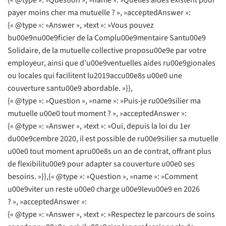
payer moins cher ma mutuelle ? », »acceptedAnswer »:
{« @type »: »Answer », »text »: »Vous pouvez
bu00e9nu00e9ficier de la Complu00e9mentaire Santu00e9
Solidaire, de la mutuelle collective proposu00e9e par votre
employeur, ainsi que d’u00e9ventuelles aides ru00e9gionales
ou locales qui facilitent lu2019accu00e8s u00e0 une
couverture santu00e9 abordable. »}},
{« @type »: »Question », »name »: »Puis-je ru00e9silier ma
mutuelle u00e0 tout moment ? », »acceptedAnswer »:
{« @type »: »Answer », »text »: »Oui, depuis la loi du 1er
du00e9cembre 2020, il est possible de ru00e9silier sa mutuelle
u00e0 tout moment apru00e8s un an de contrat, offrant plus
de flexibilitu00e9 pour adapter sa couverture u00e0 ses
besoins. »}},{« @type »: »Question », »name »: »Comment
u00e9viter un reste u00e0 charge u00e9levu00e9 en 2026
? », »acceptedAnswer »:
{« @type »: »Answer », »text »: »Respectez le parcours de soins