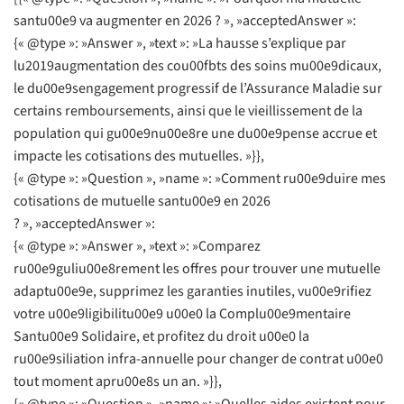
santu00e9 va augmenter en 2026 ? », »acceptedAnswer »:
{« @type »: »Answer », »text »: »La hausse s’explique par
lu2019augmentation des cou00fbts des soins mu00e9dicaux,
le du00e9sengagement progressif de l’Assurance Maladie sur
certains remboursements, ainsi que le vieillissement de la
population qui gu00e9nu00e8re une du00e9pense accrue et
impacte les cotisations des mutuelles. »}},
{« @type »: »Question », »name »: »Comment ru00e9duire mes
cotisations de mutuelle santu00e9 en 2026
? », »acceptedAnswer »:
{« @type »: »Answer », »text »: »Comparez
ru00e9guliu00e8rement les offres pour trouver une mutuelle
adaptu00e9e, supprimez les garanties inutiles, vu00e9rifiez
votre u00e9ligibilitu00e9 u00e0 la Complu00e9mentaire
Santu00e9 Solidaire, et profitez du droit u00e0 la
ru00e9siliation infra-annuelle pour changer de contrat u00e0
tout moment apru00e8s un an. »}},
{« @type »: »Question », »name »: »Quelles aides existent pour