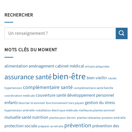
RECHERCHER
MOTS CLÉS DU MOMENT
alimentation
aménagement cabinet médical
artisans plaquistes
bien-être
assurance santé
bien vieillir
causes
complémentaire santé
hypertension
complémentaire santé famille
couverture santé
développement personnel
coordination médicale
enfants
gestion du stress
favoriser le sommeil
fonctionnement tiers payant
hypertension artérielle
installation électrique médicale
meilleures plantes sommeil
mutuelle santé
nutrition
plantes pour dormir
plantes relaxantes
pression artérielle
prévention
protection sociale
prévention des
préparer sa retraite