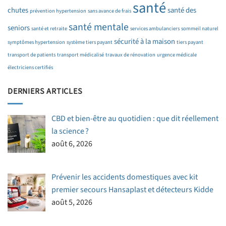
santé
chutes
santé des
prévention hypertension
sans avance de frais
santé mentale
seniors
santé et retraite
services ambulanciers
sommeil naturel
sécurité à la maison
symptômes hypertension
système tiers payant
tiers payant
transport de patients
transport médicalisé
travaux de rénovation
urgence médicale
électriciens certifiés
DERNIERS ARTICLES
CBD et bien-être au quotidien : que dit réellement
la science ?
août 6, 2026
Prévenir les accidents domestiques avec kit
premier secours Hansaplast et détecteurs Kidde
août 5, 2026