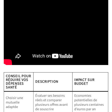
CONSEIL POUR
RÉDUIRE VOS
IMPACT SUR
DESCRIPTION
DÉPENSES
BUDGET
SANTÉ
Évaluer ses besoins
Economies
Choisir une
réels et comparer
potentielles de
mutuelle
plusieurs offres avant
plusieurs centaines
adaptée
de souscrire
d’euros par an