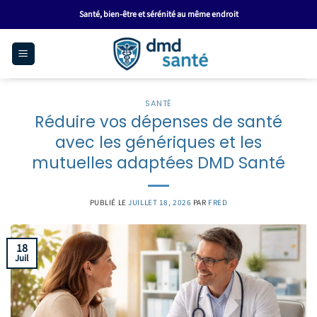
Passer
Santé, bien-être et sérénité au même endroit
au
contenu
SANTÉ
Réduire vos dépenses de santé
avec les génériques et les
mutuelles adaptées DMD Santé
PUBLIÉ LE
JUILLET 18, 2026
PAR
FRED
18
Juil