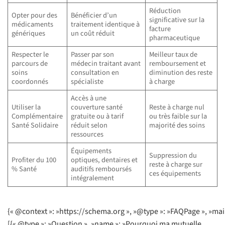
Réduction
Opter pour des
Bénéficier d’un
significative sur la
médicaments
traitement identique à
facture
génériques
un coût réduit
pharmaceutique
Respecter le
Passer par son
Meilleur taux de
parcours de
médecin traitant avant
remboursement et
soins
consultation en
diminution des reste
coordonnés
spécialiste
à charge
Accès à une
Utiliser la
couverture santé
Reste à charge nul
Complémentaire
gratuite ou à tarif
ou très faible sur la
Santé Solidaire
réduit selon
majorité des soins
ressources
Équipements
Suppression du
Profiter du 100
optiques, dentaires et
reste à charge sur
% Santé
auditifs remboursés
ces équipements
intégralement
{« @context »: »https://schema.org », »@type »: »FAQPage », »mai
[{« @type »: »Question », »name »: »Pourquoi ma mutuelle