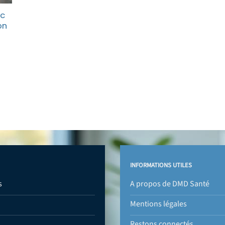
ec
on
INFORMATIONS UTILES
s
A propos de DMD Santé
Mentions légales
Restons connectés