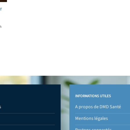
r
n
INFORMATIONS UTILES
s
A propos de DMD Santé
Mentions légales
Restons connectés