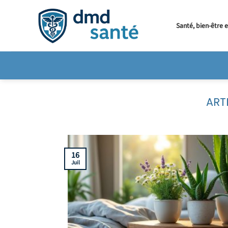
Passer
au
Santé, bien-être 
contenu
16
Juil