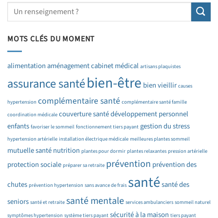
MOTS CLÉS DU MOMENT
alimentation
aménagement cabinet médical
artisans plaquistes
bien-être
assurance santé
bien vieillir
causes
complémentaire santé
hypertension
complémentaire santé famille
couverture santé
développement personnel
coordination médicale
enfants
gestion du stress
favoriser le sommeil
fonctionnement tiers payant
hypertension artérielle
installation électrique médicale
meilleures plantes sommeil
mutuelle santé
nutrition
plantes pour dormir
plantes relaxantes
pression artérielle
prévention
protection sociale
prévention des
préparer sa retraite
santé
chutes
santé des
prévention hypertension
sans avance de frais
santé mentale
seniors
santé et retraite
services ambulanciers
sommeil naturel
sécurité à la maison
symptômes hypertension
système tiers payant
tiers payant