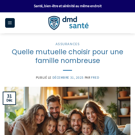
Passer
Santé, bien-être et sérénité au même endroit
au
contenu
ASSURANCES
Quelle mutuelle choisir pour une
famille nombreuse
PUBLIÉ LE
DÉCEMBRE 31, 2025
PAR
FRED
31
Déc