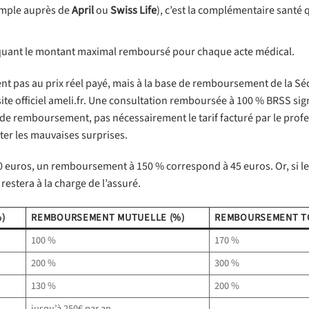
xemple auprès de
April
ou
Swiss Life
), c’est la complémentaire santé 
quant le montant maximal remboursé pour chaque acte médical.
nt pas au prix réel payé, mais à la base de remboursement de la Sé
 site officiel ameli.fr. Une consultation remboursée à 100 % BRSS sig
 de remboursement, pas nécessairement le tarif facturé par le prof
iter les mauvaises surprises.
30 euros, un remboursement à 150 % correspond à 45 euros. Or, si l
estera à la charge de l’assuré.
)
REMBOURSEMENT MUTUELLE (%)
REMBOURSEMENT TO
100 %
170 %
200 %
300 %
130 %
200 %
jusqu’à 250€ par an
–