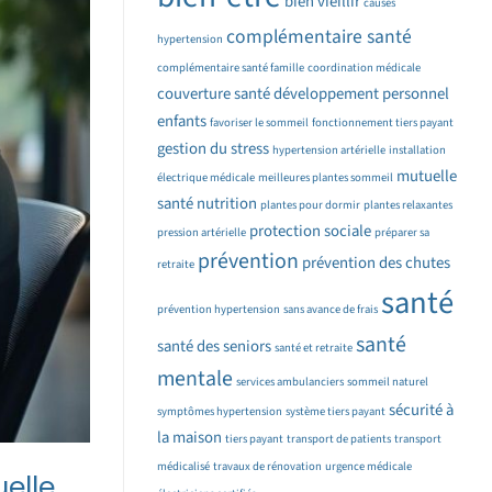
bien vieillir
causes
complémentaire santé
hypertension
complémentaire santé famille
coordination médicale
couverture santé
développement personnel
enfants
favoriser le sommeil
fonctionnement tiers payant
gestion du stress
hypertension artérielle
installation
mutuelle
électrique médicale
meilleures plantes sommeil
santé
nutrition
plantes pour dormir
plantes relaxantes
protection sociale
pression artérielle
préparer sa
prévention
prévention des chutes
retraite
santé
prévention hypertension
sans avance de frais
santé
santé des seniors
santé et retraite
mentale
services ambulanciers
sommeil naturel
sécurité à
symptômes hypertension
système tiers payant
la maison
tiers payant
transport de patients
transport
médicalisé
travaux de rénovation
urgence médicale
elle