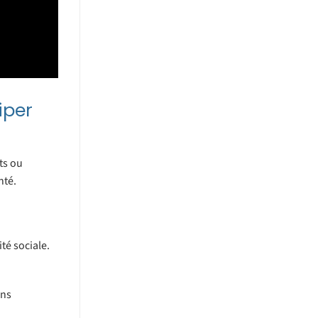
iper
ts ou
nté.
té sociale.
ins