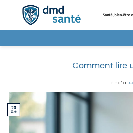
Passer
au
Santé, bien-être 
contenu
Comment lire u
PUBLIÉ LE
OCT
20
Oct