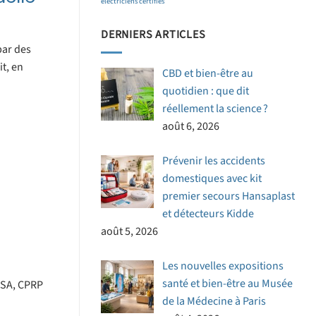
électriciens certifiés
DERNIERS ARTICLES
par des
it, en
CBD et bien-être au
quotidien : que dit
réellement la science ?
août 6, 2026
Prévenir les accidents
domestiques avec kit
premier secours Hansaplast
et détecteurs Kidde
août 5, 2026
Les nouvelles expositions
santé et bien-être au Musée
(MSA, CPRP
de la Médecine à Paris