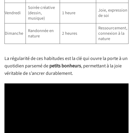
Soirée créative
Joie, expression
Vendredi
(dessin,
1 heure
de soi
musique)
Ressourcement,
Randonnée en
Dimanche
2 heures
connexion à la
nature
nature
La régularité de ces habitudes est la clé qui ouvre la porte à un
quotidien parsemé de
petits bonheurs
, permettant à la joie
véritable de s’ancrer durablement.