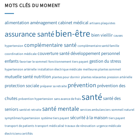
MOTS CLÉS DU MOMENT
alimentation
aménagement cabinet médical
artisans plaquistes
bien-être
assurance santé
bien vieillir
causes
complémentaire santé
hypertension
complémentaire santé famille
couverture santé
développement personnel
coordination médicale
enfants
gestion du stress
favoriser le sommeil
fonctionnement tiers payant
hypertension artérielle
installation électrique médicale
meilleures plantes sommeil
mutuelle santé
nutrition
plantes pour dormir
plantes relaxantes
pression artérielle
prévention
protection sociale
prévention des
préparer sa retraite
santé
chutes
santé des
prévention hypertension
sans avance de frais
santé mentale
seniors
santé et retraite
services ambulanciers
sommeil naturel
sécurité à la maison
symptômes hypertension
système tiers payant
tiers payant
transport de patients
transport médicalisé
travaux de rénovation
urgence médicale
électriciens certifiés