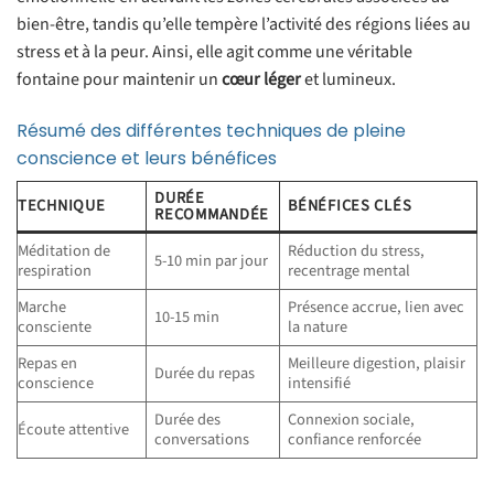
bien-être, tandis qu’elle tempère l’activité des régions liées au
stress et à la peur. Ainsi, elle agit comme une véritable
fontaine pour maintenir un
cœur léger
et lumineux.
Résumé des différentes techniques de pleine
conscience et leurs bénéfices
DURÉE
TECHNIQUE
BÉNÉFICES CLÉS
RECOMMANDÉE
Méditation de
Réduction du stress,
5-10 min par jour
respiration
recentrage mental
Marche
Présence accrue, lien avec
10-15 min
consciente
la nature
Repas en
Meilleure digestion, plaisir
Durée du repas
conscience
intensifié
Durée des
Connexion sociale,
Écoute attentive
conversations
confiance renforcée