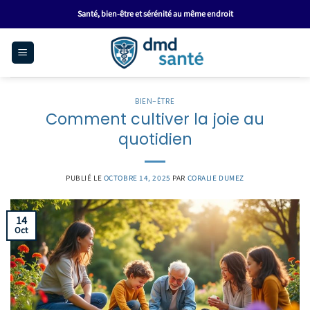
Passer
Santé, bien-être et sérénité au même endroit
au
contenu
BIEN-ÊTRE
Comment cultiver la joie au
quotidien
PUBLIÉ LE
OCTOBRE 14, 2025
PAR
CORALIE DUMEZ
14
Oct