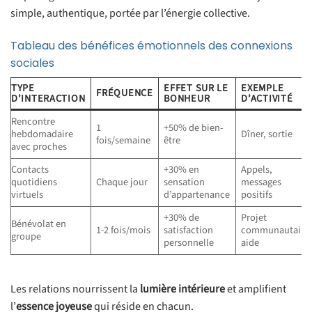
simple, authentique, portée par l’énergie collective.
Tableau des bénéfices émotionnels des connexions
sociales
TYPE
EFFET SUR LE
EXEMPLE
FRÉQUENCE
D’INTERACTION
BONHEUR
D’ACTIVITÉ
Rencontre
1
+50% de bien-
hebdomadaire
Dîner, sortie
fois/semaine
être
avec proches
Contacts
+30% en
Appels,
quotidiens
Chaque jour
sensation
messages
virtuels
d’appartenance
positifs
+30% de
Projet
Bénévolat en
1-2 fois/mois
satisfaction
communautaire
groupe
personnelle
aide
Les relations nourrissent la
lumière intérieure
et amplifient
l’
essence joyeuse
qui réside en chacun.