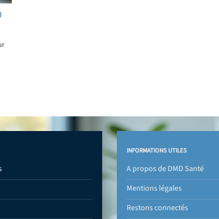
0
ur
INFORMATIONS UTILES
s
A propos de DMD Santé
Mentions légales
Restons connectés