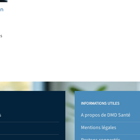
un
ns
INFORMATIONS UTILES
s
A propos de DMD Santé
Mentions légales
Restons connectés