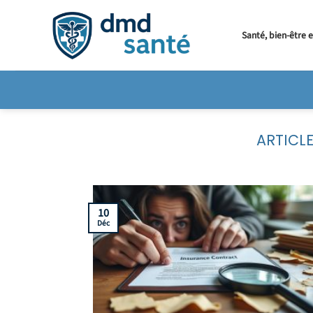
Passer
au
Santé, bien-être 
contenu
10
Déc