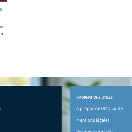
re
re
un
INFORMATIONS UTILES
s
A propos de DMD Santé
Mentions légales
Restons connectés