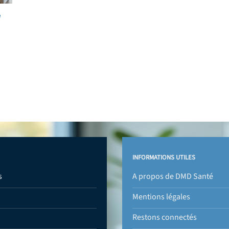
e
INFORMATIONS UTILES
s
A propos de DMD Santé
Mentions légales
Restons connectés